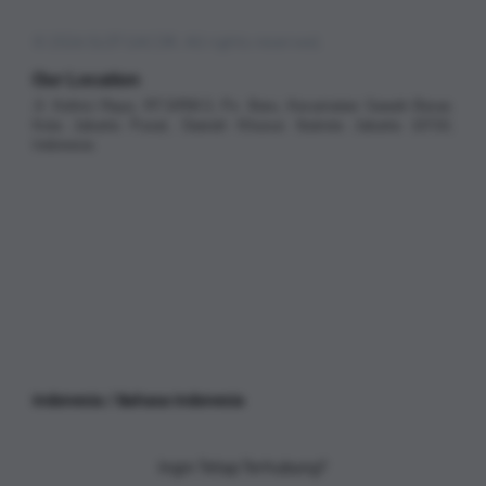
© 2026 SLOT GACOR. All rights reserved.
Our Location
Jl. Kelinci Raya, RT.5/RW.3, Ps. Baru, Kecamatan Sawah Besar,
Kota Jakarta Pusat, Daerah Khusus Ibukota Jakarta 10710,
Indonesia
Indonesia / Bahasa Indonesia
Ingin Tetap Terhubung?