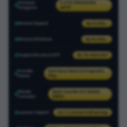
Penilaian
5 JUTA PENGGUNA
Pengguna
AKTIF
Minimal Deposit
Rp 10.000,-
Minimal Withdraw
Rp 50.000,-
Tingkat Winrate & RTP
98.7% HIGH RTP
Provider
Slot Gacor Resmi & Pragmatic
Utama
Play
Metode
Bank Transfer & E-Wallet
Transaksi
(QRIS)
Layanan Support
24/7 Livechat & WhatsApp